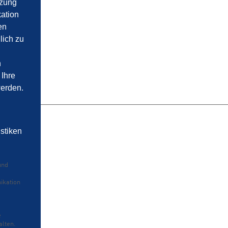
tzung
ation
en
lich zu
n
 Ihre
werden.
istiken
und
ikation
e
alten.