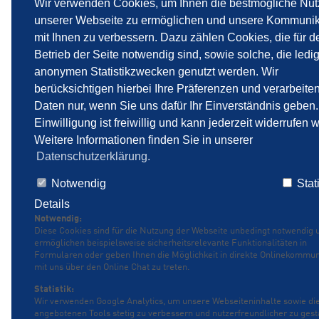
Wir verwenden Cookies, um Ihnen die bestmögliche Nu
unserer Webseite zu ermöglichen und unsere Kommunik
mit Ihnen zu verbessern. Dazu zählen Cookies, die für d
Vip Vort 180 / 6 AUTO
Betrieb der Seite notwendig sind, sowie solche, die ledig
anonymen Statistikzwecken genutzt werden. Wir
berücksichtigen hierbei Ihre Präferenzen und verarbeite
Daten nur, wenn Sie uns dafür Ihr Einverständnis geben.
Einwilligung ist freiwillig und kann jederzeit widerrufen 
Weitere Informationen finden Sie in unserer
Datenschutzerklärung.
IMPRESSUM
DATENSCHUTZ
SITEMAP
Notwendig
Stat
Details
Notwendig:
Diese Cookies sind für die Nutzung der Webseite unbedingt notwendig 
ermöglichen beispielsweise sicherheitsrelevante Funktionalitäten in
Formularen oder geben Ihnen die Möglichkeit in direkte Onlinekommun
mit uns über den Online Chat zu treten.
Statistik:
Wir verwenden Google Analytics, um unsere Webseiteninhalte sowie di
angebotenen Tools stetig zu verbessern und nutzerfreundlicher zu gest