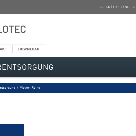
DE
|
EN
|
FR
|
IT
|
NL
|
PL
AKT
DOWNLOAD
RENTSORGUNG
ntsorgung
/
Vipvort Reihe