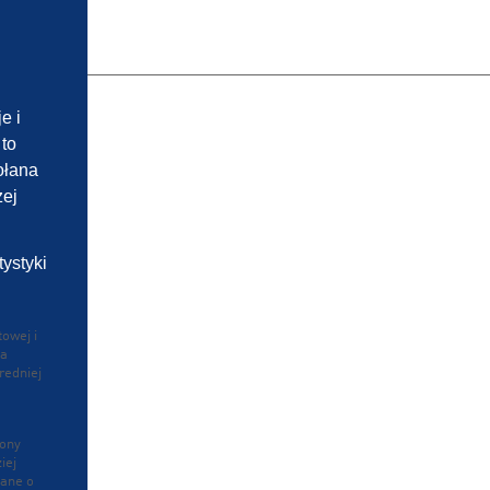
ZB 902370
DANYCH
e i
to
ołana
zej
ystyki
towej i
ia
redniej
rony
iej
dane o