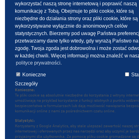
Kod. 
wykorzystać naszą stronę internetową i poprawić naszą
komunikację z Tobą. Obejmuje to pliki cookie, które są
niezbędne do działania strony oraz pliki cookie, które są
wykorzystywane wyłącznie do anonimowych celów
NOTA PRAWNA
OŚWIADCZENIE O OCHRONIE 
statystycznych. Bierzemy pod uwagę Państwa preferencj
przetwarzamy dane tylko wtedy, gdy wyrażą Państwo na 
zgodę. Twoja zgoda jest dobrowolna i może zostać odw
w każdej chwili. Więcej informacji można znaleźć w nas
polityce prywatności.
Konieczne
Stat
Szczegóły
Konieczne:
Te pliki cookie są absolutnie niezbędne do korzystania z witryny interne
umożliwiają na przykład korzystanie z funkcji istotnych z punktu widzen
bezpieczeństwa w formularzach lub dają możliwość nawiązania bezpoś
komunikacji online z nami za pośrednictwem czatu online.
Statystyki:
Korzystamy z Google Analytics, aby stale ulepszać zawartość naszej st
internetowej i oferowanych przez nas narzędzi oraz aby uczynić je bardz
przyjaznymi dla użytkownika. Za pomocą pliku cookie gromadzone są 