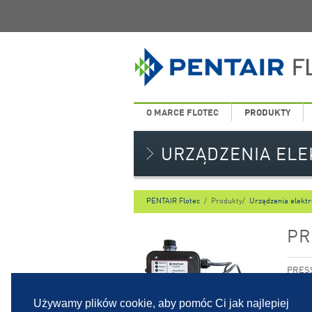
O MARCE FLOTEC
PRODUKTY
URZĄDZENIA ELE
PENTAIR Flotec
/
Produkty/
Urządzenia elektr
PR
PRESS
pompę 
układ 
Używamy plików cookie, aby pomóc Ci jak najlepiej