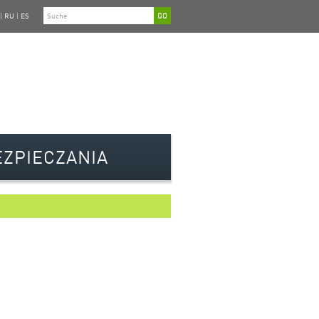
|
RU
|
ES
EZPIECZANIA