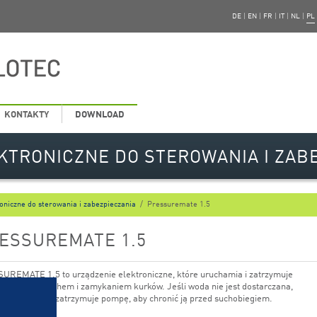
DE
|
EN
|
FR
|
IT
|
NL
|
PL
KONTAKTY
DOWNLOAD
KTRONICZNE DO STEROWANIA I ZAB
oniczne do sterowania i zabezpieczania
/
Pressuremate 1.5
ESSUREMATE 1.5
UREMATE 1.5 to urządzenie elektroniczne, które uruchamia i zatrzymuje
zgodnie z ruchem i zamykaniem kurków. Jeśli woda nie jest dostarczana,
elektroniczny zatrzymuje pompę, aby chronić ją przed suchobiegiem.