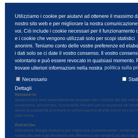
Utilizziamo i cookie per aiutarvi ad ottenere il massimo d
IMPRINT
INFORMATIVA SULLA PRIVACY
nostro sito web e per migliorare la nostra comunicazion
voi. Ciò include i cookie necessari per il funzionamento d
e i cookie che vengono utilizzati solo per scopi statistici
anonimi. Teniamo conto delle vostre preferenze ed elab
i dati solo se ci date il vostro consenso. Il vostro consen
volontario e può essere revocato in qualsiasi momento. 
trovare ulteriori informazioni nella nostra
politica sulla pr
Necessario
Stat
Dettagli
Necessario:
Questi cookie sono assolutamente necessari per l'utilizzo del sito web 
consentono, ad esempio, funzionalità rilevanti per la sicurezza nei modu
danno la possibilità di entrare in comunicazione diretta online con noi t
chat online.
Statistiche:
Utilizziamo Google Analytics per migliorare costantemente i contenuti 
nostro sito web e gli strumenti che offriamo e per renderli più facili da 