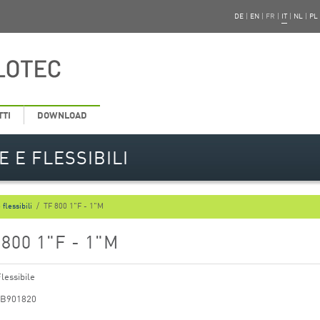
DE
|
EN
|
FR
|
IT
|
NL
|
PL
TTI
DOWNLOAD
E E FLESSIBILI
flessibili
/
TF 800 1"F - 1"M
 800 1"F - 1"M
lessibile
ZB901820