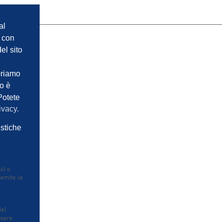
al
e con
el sito
oriamo
so è
Potete
ivacy.
istiche
e
li o
ramite la
del
usare.