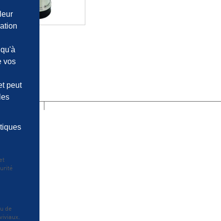
leur
ation
ox 11/18
 qu'à
e vos
et peut
les
N DES DONNÉES
stiques
et
urité
nu de
viviaux.