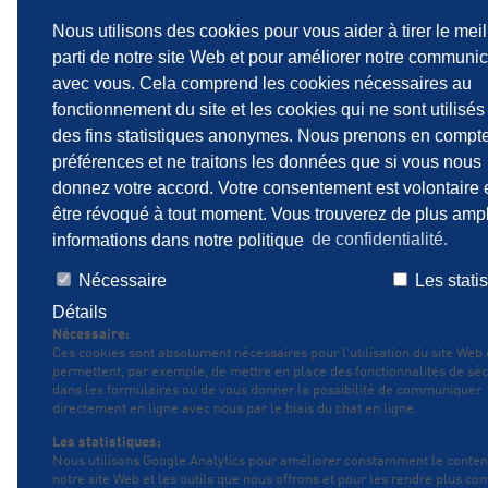
Nous utilisons des cookies pour vous aider à tirer le meil
parti de notre site Web et pour améliorer notre communic
Clearox 9/12
Clear
avec vous. Cela comprend les cookies nécessaires au
fonctionnement du site et les cookies qui ne sont utilisés
des fins statistiques anonymes. Nous prenons en compt
préférences et ne traitons les données que si vous nous
donnez votre accord. Votre consentement est volontaire 
être révoqué à tout moment. Vous trouverez de plus amp
informations dans notre politique
de confidentialité.
MENTIONS LÉGALES
CHARTE DE PROTECTIO
Nécessaire
Les stati
Détails
Nécessaire:
Ces cookies sont absolument nécessaires pour l'utilisation du site Web 
permettent, par exemple, de mettre en place des fonctionnalités de séc
dans les formulaires ou de vous donner la possibilité de communiquer
directement en ligne avec nous par le biais du chat en ligne.
Les statistiques:
Nous utilisons Google Analytics pour améliorer constamment le conte
notre site Web et les outils que nous offrons et pour les rendre plus con