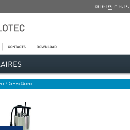
DE
|
EN
|
FR
|
IT
|
NL
|
PL
CONTACTS
DOWNLOAD
LAIRES
res
/
Gamme Clearox